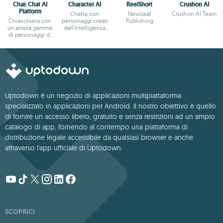
Chai: Chat AI
Character AI
ReelShort
Crushon AI
Platform
Chatta con
NewLeaf
Crushon AI Team
Chiacchiera con
personaggi creati
Publishing
un'ampia gamma
dall'intelligenza
di personaggi di
artificiale
fantasia
Uptodown è un negozio di applicazioni multipiattaforma
specializzato in applicazioni per Android. Il nostro obiettivo è quello
di fornire un accesso libero, gratuito e senza restrizioni ad un ampio
catalogo di app, fornendo al contempo una piattaforma di
distribuzione legale accessibile da qualsiasi browser e anche
attraverso l'app ufficiale di Uptodown.
SCOPRICI