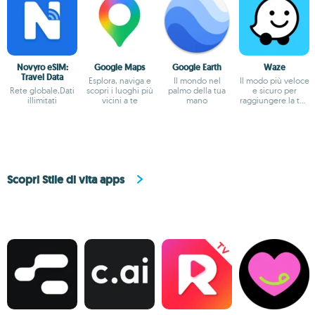
Novyro eSIM:
Google Maps
Google Earth
Waze
Travel Data
Esplora, naviga e
Il mondo nel
Il modo più veloce
Rete globale,Dati
scopri i luoghi più
palmo della tua
e sicuro per
illimitati
vicini a te
mano
raggiungere la tua
destinazione
Scopri Stile di vita apps