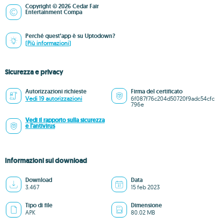
Copyright © 2026 Cedar Fair
Entertainment Compa
Perché quest’app è su Uptodown?
(Più informazioni)
Sicurezza e privacy
Autorizzazioni richieste
Firma del certificato
Vedi 19 autorizzazioni
6f087f76c204d50720f9adc54cfc
796e
Vedi il rapporto sulla sicurezza
e l'antivirus
Informazioni sul download
Download
Data
3.467
15 feb 2023
Tipo di file
Dimensione
APK
80.02 MB