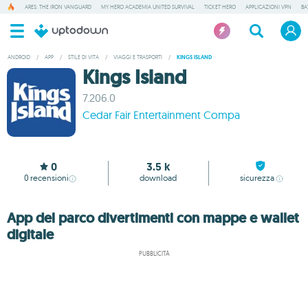
ARES: THE IRON VANGUARD
MY HERO ACADEMIA UNITED SURVIVAL
TICKET HERO
APPLICAZIONI VPN
BA
ANDROID
/
APP
/
STILE DI VITA
/
VIAGGI E TRASPORTI
/
KINGS ISLAND
Kings Island
7.206.0
Cedar Fair Entertainment Compa
0
3.5 k
0
recensioni
download
sicurezza
App del parco divertimenti con mappe e wallet
digitale
PUBBLICITÀ