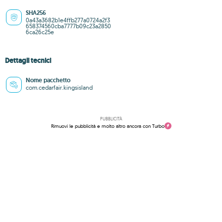
SHA256
0a43a3682b1e4ffb277a0724a2f3
658374560cba7777b09c23a2850
6ca26c25e
Dettagli tecnici
Nome pacchetto
com.cedarfair.kingsisland
PUBBLICITÀ
Rimuovi le pubblicità e molto altro ancora con Turbo